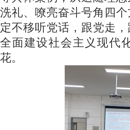
洗礼、嘹亮奋斗号角四个
定不移听党话，跟党走，
全面建设社会主义现代
花。