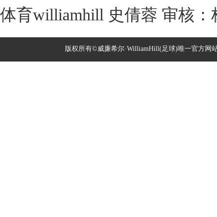
体育williamhill 史倩蓉 审
版权所有©威廉希尔·WilliamHill(足球)唯