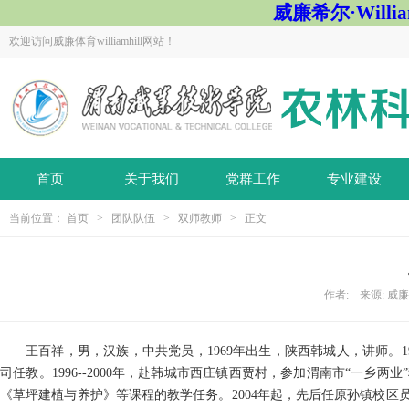
威廉希尔·Willi
欢迎访问威廉体育williamhill网站！
首页
关于我们
党群工作
专业建设
当前位置：
首页
>
团队队伍
>
双师教师
> 正文
作者: 来源: 威廉体育
王百祥，男，汉族，中共党员，1969年出生，陕西韩城人，讲师。
司任教。1996--2000年，赴韩城市西庄镇西贾村，参加渭南市“一
《草坪建植与养护》等课程的教学任务。2004年起，先后任原孙镇校