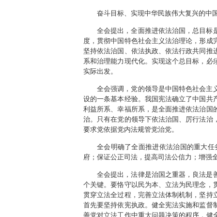
奋斗目标、实现中华民族伟大复兴的中
全会提出，全面推进依法治国，总目标
度，贯彻中国特色社会主义法治理论，形成
坚持依法治国、依法执政、依法行政共同推
系和治理能力现代化。实现这个总目标，必
实际出发。
全会强调，党的领导是中国特色社会主
设的一条基本经验。我国宪法确立了中国共
利益所系、幸福所系，是全面推进依法治国
治。只有在党的领导下依法治国、厉行法治
要求党依据党内法规管党治党。
全会明确了全面推进依法治国的重大任
府；保证公正司法，提高司法公信力；增强
全会提出，法律是治国之重器，良法是
个关键。要恪守以民为本、立法为民理念，
贯穿立法全过程，完善立法体制机制，坚持
首先要坚持依宪执政。健全宪法实施和监督
善党对立法工作中重大问题决策的程序，健