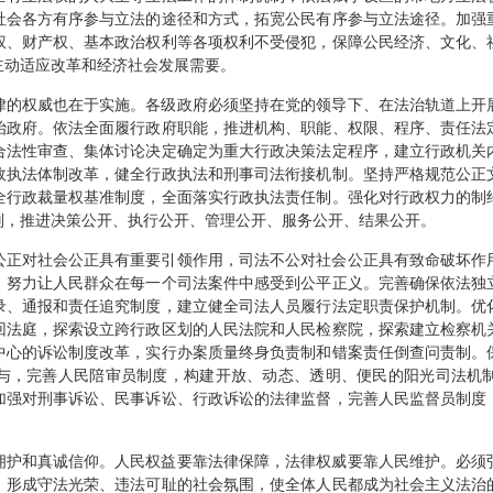
社会各方有序参与立法的途径和方式，拓宽公民有序参与立法途径。加强
权、财产权、基本政治权利等各项权利不受侵犯，保障公民经济、文化、
主动适应改革和经济社会发展需要。
律的权威也在于实施。各级政府必须坚持在党的领导下、在法治轨道上开
治政府。依法全面履行政府职能，推进机构、职能、权限、程序、责任法
合法性审查、集体讨论决定确定为重大行政决策法定程序，建立行政机关
政执法体制改革，健全行政执法和刑事司法衔接机制。坚持严格规范公正
全行政裁量权基准制度，全面落实行政执法责任制。强化对行政权力的制
则，推进决策公开、执行公开、管理公开、服务公开、结果公开。
公正对社会公正具有重要引领作用，司法不公对社会公正具有致命破坏作
，努力让人民群众在每一个司法案件中感受到公平正义。完善确保依法独
录、通报和责任追究制度，建立健全司法人员履行法定职责保护机制。优
回法庭，探索设立跨行政区划的人民法院和人民检察院，探索建立检察机
中心的诉讼制度改革，实行办案质量终身负责制和错案责任倒查问责制。
与，完善人民陪审员制度，构建开放、动态、透明、便民的阳光司法机
加强对刑事诉讼、民事诉讼、行政诉讼的法律监督，完善人民监督员制度
拥护和真诚信仰。人民权益要靠法律保障，法律权威要靠人民维护。必须
，形成守法光荣、违法可耻的社会氛围，使全体人民都成为社会主义法治