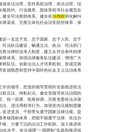
领域依法治理，坚持系统治理、依法治理、综
乡规民约、行业规章、团体章程等社会规范在
，健全司法救助体系。健全依
法维权
和化解纠
法律渠道。完善立体化社会治安防控体系，保
建设一支忠于党、忠于国家、忠于人民、忠于
、司法队伍建设，畅通立法、执法、司法部门
完善法律职业准入制度，建立从符合条件的律
保障体系。加强法律服务队伍建设，增强广大
律师队伍。创新法治人才培养机制，形成完善
养造就熟悉和坚持中国特色社会主义法治体系
工作的领导，把党的领导贯彻到全面推进依法
以权压法、徇私枉法。健全党领导依法治国的
导、统一部署、统筹协调，完善党委依法决策
犯法、违法用权等行为。加强党内法规制度建
，促进党员、干部带头遵守国家法律法规。提
绩考核指标体系，把能不能遵守法律、依法办
下移、力量下沉的法治工作机制。深入推进依
化水平。依法保障“一国两制”实践和推进祖