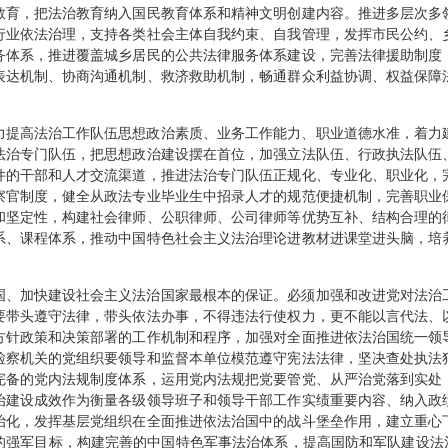
教育，把法治教育纳入国民教育体系和精神文明创建内容。推进多层次多
行业依法治理，支持各类社会主体自我约束、自我管理，发挥市民公约、
务体系，推进覆盖城乡居民的公共法律服务体系建设，完善法律援助制度
表达机制、协商沟通机制、救济救助机制，畅通群众利益协调、权益保障
力提高法治工作队伍思想政治素质、业务工作能力、职业道德水准，着力
法治专门队伍，把思想政治建设摆在首位，加强立法队伍、行政执法队伍
件的干部和人才交流渠道，推进法治专门队伍正规化、专业化、职业化，
察官制度，健全从政法专业毕业生中招录人才的规范便捷机制，完善职业
和坚定性，构建社会律师、公职律师、公司律师等优势互补、结构合理的
系、课程体系，推动中国特色社会主义法治理论进教材进课堂进头脑，培
国、加快建设社会主义法治国家最根本的保证。必须加强和改进党对法治
要带头遵守法律，带头依法办事，不得违法行使权力，更不能以言代法、
方针政策和决策部署的工作机制和程序，加强对全面推进依法治国统一领
检察机关的党组织要领导和监督本单位模范遵守宪法法律，坚决查处执法
完备的党内法规制度体系，运用党内法规把党要管党、从严治党落到实处
治建设成效作为衡量各级领导班子和领导干部工作实绩重要内容、纳入政
治化，发挥基层党组织在全面推进依法治国中的战斗堡垒作用，建立重心
的强军目标，构建完善的中国特色军事法治体系，提高国防和军队建设法治