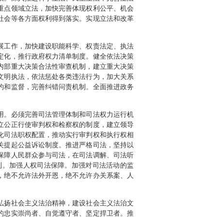
重点领域立法，加快完善体现权利公平、机会
社会等各方面权利得到落实。实现立法和改革
展工作，加快建设职能科学、权责法定、执法
定化，推行政府权力清单制度。健全依法决策
内部重大决策合法性审查机制，建立重大决策
文明执法，依法惩处各类违法行为，加大关系
约和监督，完善纠错问责机制。全面推进政务
用。必须完善司法管理体制和司法权力运行机
立公正行使审判权和检察权的制度，建立领导
化司法职权配置，推动实行审判权和执行权相
关提起公益诉讼制度。推进严格司法，坚持以
保障人民群众参与司法，在司法调解、司法听
制。加强人权司法保障。加强对司法活动的监
，绝不允许法外开恩，绝不允许办关系案、人
弘扬社会主义法治精神，建设社会主义法治文
的忠实崇尚者、自觉遵守者、坚定捍卫者。推