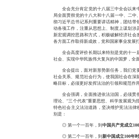
全会充分肯定党的十八届三中全会以来
局全面贯彻党的十八大和十八届一中、二中
彻习近平总书记系列重要讲话精神，团结带
动各项工作，注重从思想上、制度上谋划涉
新宏观调控思路和方式，积极破解经济社会
各方面工作取得新成效，党和国家事业发展
全会高度评价长期以来特别是党的十一
社会、实现中华民族伟大复兴的中国梦，全
全会提出，面对新形势新任务，我们党
社会关系、规范社会行为，使我国社会在深
略目标，必须更好发挥法治的引领和规范作
全会强调，全面推进依法治国，必须贯
理论、“三个代表”重要思想、科学发展观
特色社会主义法治道路，坚决维护宪法法律权
别是：
◎ 第一个一百年，到
中国共产党成立
10
◎ 第二个一百年，到
新中国成立
100
年