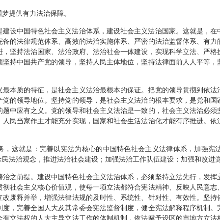
国梦提供有力法治保障。
是建设中国特色社会主义法治体系，建设社会主义法治国家。这就是，在
完备的法律规范体系、高效的法治实施体系、严密的法治监督体系、有力
进，坚持法治国家、法治政府、法治社会一体建设，实现科学立法、严格
须坚持中国共产党的领导，坚持人民主体地位，坚持法律面前人人平等，
义最本质的特征，是社会主义法治最根本的保证。把党的领导贯彻到依法
产党的领导地位。坚持党的领导，是社会主义法治的根本要求，是党和国
的题中应有之义。党的领导和社会主义法治是一致的，社会主义法治必须
，人民当家作主才能充分实现，国家和社会生活法治化才能有序推进。依
务，这就是：完善以宪法为核心的中国特色社会主义法律体系，加强宪
全民法治观念，推进法治社会建设；加强法治工作队伍建设；加强和改进
善治之前提。建设中国特色社会主义法治体系，必须坚持立法先行，发挥
贯彻社会主义核心价值观，使每一项立法都符合宪法精神、反映人民意志
立改废释并举，增强法律法规的及时性、系统性、针对性、有效性。坚持
制度，完善全国人大及其常委会宪法监督制度，健全宪法解释程序机制。
全有立法权的人大主导立法工作的体制机制，依法赋予设区的市地方立法