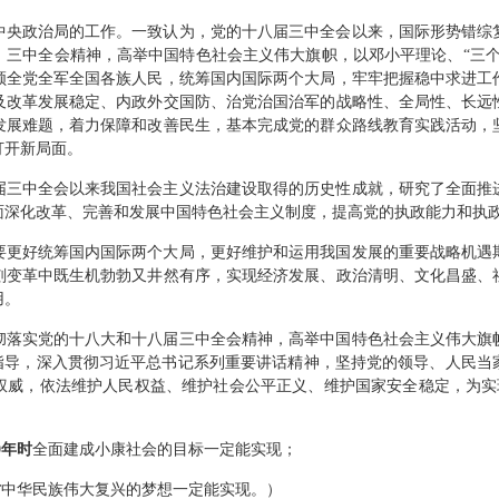
中央政治局的工作。一致认为，党的十八届三中全会以来，国际形势错综
、三中全会精神，高举中国特色社会主义伟大旗帜，以邓小平理论、“三个
领全党全军全国各族人民，统筹国内国际两个大局，牢牢把握稳中求进工
及改革发展稳定、内政外交国防、治党治国治军的战略性、全局性、长远
发展难题，着力保障和改善民生，基本完成党的群众路线教育实践活动，
打开新局面。
届三中全会以来我国社会主义法治建设取得的历史性成就，研究了全面推
面深化改革、完善和发展中国特色社会主义制度，提高党的执政能力和执
要更好统筹国内国际两个大局，更好维护和运用我国发展的重要战略机遇
刻变革中既生机勃勃又井然有序，实现经济发展、政治清明、文化昌盛、
用。
彻落实党的十八大和十八届三中全会精神，高举中国特色社会主义伟大旗
为指导，深入贯彻习近平总书记系列重要讲话精神，坚持党的领导、人民当
威，依法维护人民权益、维护社会公平正义、维护国家安全稳定，为实现“
0
年时
全面建成小康社会的目标一定能实现；
时
中华民族伟大复兴的梦想一定能实现。）