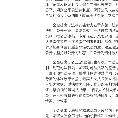
项目征集和论证制度，健全立法机关主导、
公平、规则公平的法律制度，保障公民人身
决策相衔接，做到重大改革于法有据、立法
全会提出，法律的生命力在于实施，法
严明、公开公正、廉洁高效、守法诚信的法
机制，把公众参与、专家论证、风险评估、
终身责任追究制度及责任倒查机制。深化行
群众切身利益的重点领域执法力度，建立健
公开，坚持以公开为常态、不公开为例外原
全会提出，公正是法治的生命线。司法
制，规范司法行为，加强对司法活动的监督
干部干预司法活动、插手具体案件处理的记
分离的体制改革试点，最高人民法院设立巡
事实为根据、以法律为准绳，推进以审判为
证、涉诉信访等司法活动中保障人民群众参
督，完善检察机关行使监督权的法律制度，
情案、金钱案。
全会提出，法律的权威源自人民的内心
化，增强全社会厉行法治的积极性和主动性