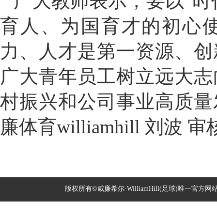
广大教师表示，要以“时
育人、为国育才的初心
力、人才是第一资源、创
广大青年员工树立远大志
村振兴和公司事业高质量
廉体育williamhill 刘
版权所有©威廉希尔·WilliamHill(足球)唯