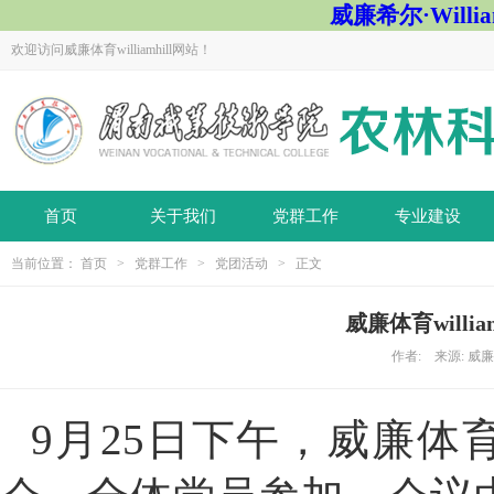
威廉希尔·Willi
欢迎访问威廉体育williamhill网站！
首页
关于我们
党群工作
专业建设
当前位置：
首页
>
党群工作
>
党团活动
> 正文
威廉体育willi
作者: 来源: 威廉体育
9月25日下午，威廉体育w